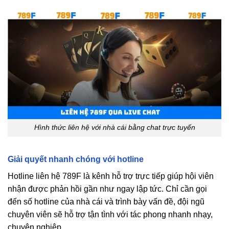
Hình thức liên hệ với nhà cái bằng chat trực tuyến
Giải quyết nhanh chóng với hotline
Hotline liên hệ 789F là kênh hỗ trợ trực tiếp giúp hội viên
nhận được phản hồi gần như ngay lập tức. Chỉ cần gọi
đến số hotline của nhà cái và trình bày vấn đề, đội ngũ
chuyên viên sẽ hỗ trợ tận tình với tác phong nhanh nhạy,
chuyên nghiệp.