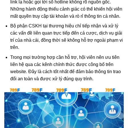
link lạ hoặc gọi tới số hotline không rõ nguồn gốc.
Những hành động thiếu cảnh giác có thể khiến hội viên
mất quyền truy cập tài khoản và rò rỉ thông tin cá nhân.
Bộ phận CSKH tại thương hiệu chỉ tiếp nhận và xử lý
các vấn đề liên quan trực tiếp đến cá cược, dịch vụ giải
trí của nhà cái, đồng thời sẽ không hỗ trợ ngoài phạm vi
trên.
Trong mọi trường hợp cần hỗ trợ, hội viên nên ưu tiên
liên hệ qua các kênh chính thức được công bố trên
website. Đây là cách tốt nhất để đảm bảo thông tin trao
đổi an toàn và được xử lý đúng quy trình.