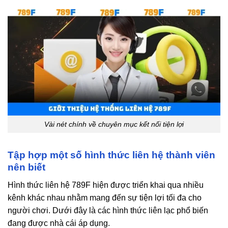
Vài nét chính về chuyên mục kết nối tiện lợi
Tập hợp một số hình thức liên hệ thành viên
nên biết
Hình thức liên hệ 789F hiện được triển khai qua nhiều
kênh khác nhau nhằm mang đến sự tiện lợi tối đa cho
người chơi. Dưới đây là các hình thức liên lạc phổ biến
đang được nhà cái áp dụng.