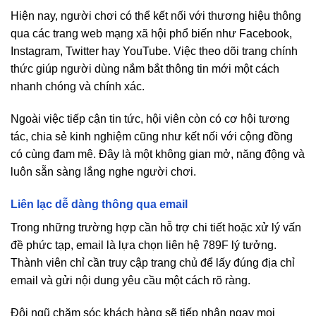
Hiện nay, người chơi có thể kết nối với thương hiệu thông
qua các trang web mạng xã hội phổ biến như Facebook,
Instagram, Twitter hay YouTube. Việc theo dõi trang chính
thức giúp người dùng nắm bắt thông tin mới một cách
nhanh chóng và chính xác.
Ngoài việc tiếp cận tin tức, hội viên còn có cơ hội tương
tác, chia sẻ kinh nghiệm cũng như kết nối với cộng đồng
có cùng đam mê. Đây là một không gian mở, năng động và
luôn sẵn sàng lắng nghe người chơi.
Liên lạc dễ dàng thông qua email
Trong những trường hợp cần hỗ trợ chi tiết hoặc xử lý vấn
đề phức tạp, email là lựa chọn liên hệ 789F lý tưởng.
Thành viên chỉ cần truy cập trang chủ để lấy đúng địa chỉ
email và gửi nội dung yêu cầu một cách rõ ràng.
Đội ngũ chăm sóc khách hàng sẽ tiếp nhận ngay mọi