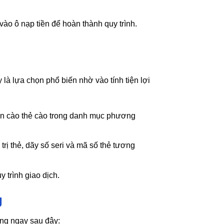
ào ô nạp tiền để hoàn thành quy trình.
là lựa chọn phổ biến nhờ vào tính tiện lợi
nhấn cào thẻ cào trong danh mục phương
rị thẻ, dãy số seri và mã số thẻ tương
 trình giao dịch.
g
ọng ngay sau đây: