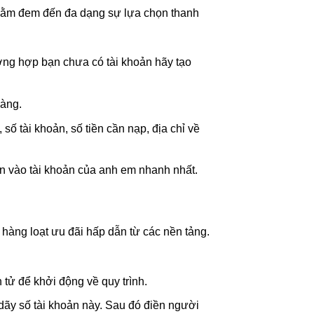
nhằm đem đến đa dạng sự lựa chọn thanh
ờng hợp bạn chưa có tài khoản hãy tạo
hàng.
ố tài khoản, số tiền cần nạp, địa chỉ về
ền vào tài khoản của anh em nhanh nhất.
hàng loạt ưu đãi hấp dẫn từ các nền tảng.
 tử để khởi động về quy trình.
 dãy số tài khoản này. Sau đó điền người