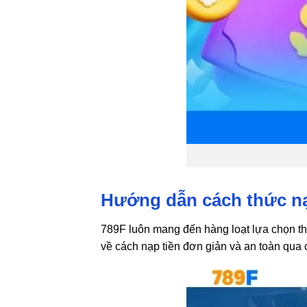
Hướng dẫn cách thức nạp
789F luôn mang đến hàng loạt lựa chọn tha
về cách nạp tiền đơn giản và an toàn qua