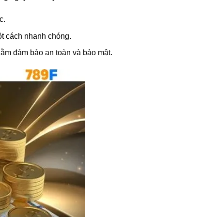
c.
một cách nhanh chóng.
nhằm đảm bảo an toàn và bảo mật.