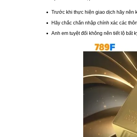
Trước khi thực hiện giao dịch hãy nên k
Hãy chắc chắn nhập chính xác các thông
Anh em tuyệt đối không nên tiết lộ bất