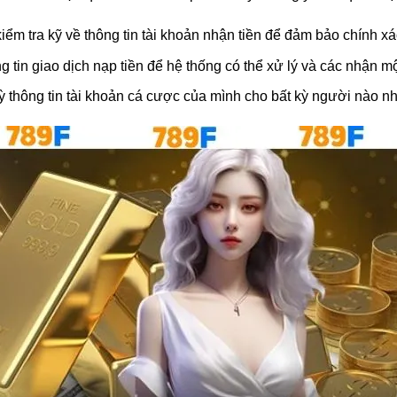
iểm tra kỹ về thông tin tài khoản nhận tiền để đảm bảo chính xá
 tin giao dịch nạp tiền để hệ thống có thể xử lý và các nhận 
 kỳ thông tin tài khoản cá cược của mình cho bất kỳ người nào 