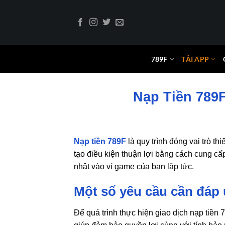
Skip
to
content
789F
TẢI APP
Nạp Tiền 789
Nạp tiền 789F
là quy trình đóng vai trò th
tạo điều kiện thuận lợi bằng cách cung c
nhật vào ví game của bạn lập tức.
Một số yêu cầu cần đáp 
Để quá trình thực hiện giao dịch nạp tiền 