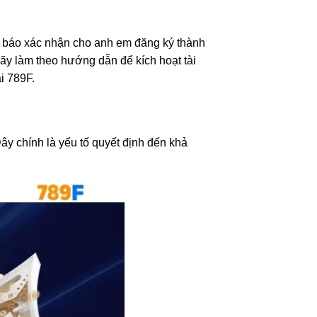
ng báo xác nhận cho anh em đăng ký thành
ãy làm theo hướng dẫn để kích hoạt tài
i 789F.
ây chính là yếu tố quyết định đến khả