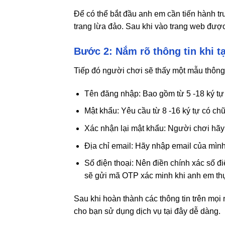
Để có thể bắt đầu anh em cần tiến hành tr
trang lừa đảo. Sau khi vào trang web được 
Bước 2: Nắm rõ thông tin khi t
Tiếp đó người chơi sẽ thấy một mẫu thông
Tên đăng nhập: Bao gồm từ 5 -18 ký t
Mật khẩu: Yêu cầu từ 8 -16 ký tự có chữ
Xác nhận lại mật khẩu: Người chơi hãy
Địa chỉ email: Hãy nhập email của mình
Số điện thoại: Nên điền chính xác số đ
sẽ gửi mã OTP xác minh khi anh em thự
Sau khi hoàn thành các thông tin trên mọi
cho bạn sử dụng dịch vụ tại đây dễ dàng.