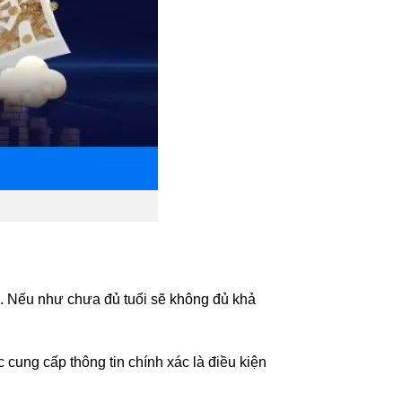
c. Nếu như chưa đủ tuổi sẽ không đủ khả
 cung cấp thông tin chính xác là điều kiện