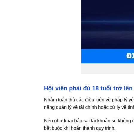
Hội viên phải đủ 18 tuổi trở lên
Nhằm tuân thủ các điều kiện về pháp lý y
năng quản lý về tài chính hoặc xử lý về tì
Nếu như khai báo sai tài khoản sẽ không đư
bắt buộc khi hoàn thành quy trình.