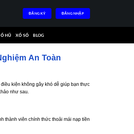
ĐĂNG KÝ
ĐĂNG NHẬP
Ổ HŨ
XỔ SỐ
BLOG
 Nghiệm An Toàn
 , điều kiện không gây khó dễ giúp bạn thực
khảo như sau.
 thành viên chính thức thoải mái nạp tiền