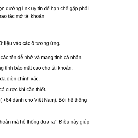
ọn đường link uy tín để hạn chế gặp phải
hao tác mở tài khoản.
ữ liệu vào các ô tương ứng.
các tên dễ nhớ và mang tính cá nhân.
ng tính bảo mật cao cho tài khoản.
đã điền chính xác.
á cược khi cần thiết.
 ( +84 dành cho Việt Nam). Bởi hệ thống
khoản mà hệ thống đưa ra”. Điều này giúp