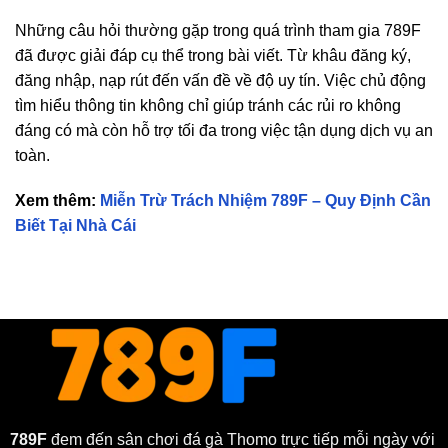
Những câu hỏi thường gặp trong quá trình tham gia 789F
đã được giải đáp cụ thể trong bài viết. Từ khâu đăng ký,
đăng nhập, nạp rút đến vấn đề về độ uy tín. Việc chủ động
tìm hiểu thông tin không chỉ giúp tránh các rủi ro không
đáng có mà còn hỗ trợ tối đa trong việc tận dụng dịch vụ an
toàn.
Xem thêm:
Miễn Trừ Trách Nhiệm 789F – Quy Định Cần
Biết Tại Nhà Cái
789F
đem đến sân chơi đá gà Thomo trực tiếp mỗi ngày với