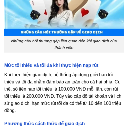
Những câu hỏi thường gặp liên quan đến khi giao dịch của
thành viên
Mức tối thiểu và tối đa khi thực hiện nạp rút
Khi thực hiện giao dịch, hệ thống áp dụng giới hạn tối
thiểu và tối đa nhằm đảm bảo an toàn cho cả hai phía. Cụ
thể, số tiền nạp tối thiểu là 100.000 VNĐ mỗi lần, còn rút
tối thiểu là 200.000 VNĐ. Tùy vào cấp độ tài khoản và lịch
sử giao dịch, hạn mức rút tối đa có thể từ 10 đến 100 triệu
đồng.
Phương thức cách thức để giao dịch