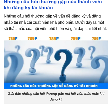
Những câu hỏi thường gặp của thành viên
khi đăng ký tài khoản
Những câu hỏi thường gặp về vấn đề đăng ký và đăng
nhập tại nhà cái xuất hiện khá phổ biến. Dưới đây là một
số thắc mắc của hội viên phổ biến và giải đáp chi tiết nhất:
Giải đáp những câu hỏi thường gặp mà hội viên thắc mắc khi
đăng ký