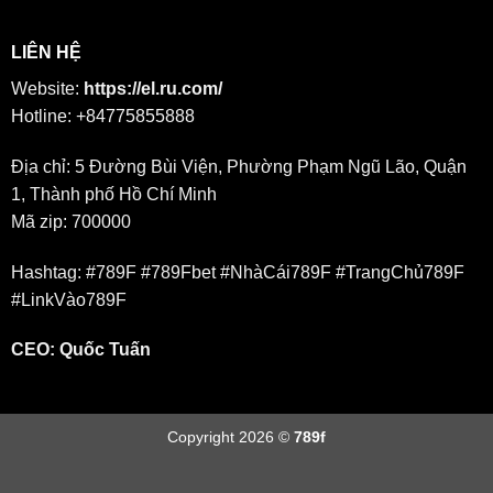
LIÊN HỆ
Website:
https://el.ru.com/
Hotline: +84775855888
Địa chỉ: 5 Đường Bùi Viện, Phường Phạm Ngũ Lão, Quận
1, Thành phố Hồ Chí Minh
Mã zip: 700000
Hashtag: #789F #789Fbet #NhàCái789F #TrangChủ789F
#LinkVào789F
CEO:
Quốc Tuấn
Copyright 2026 ©
789f