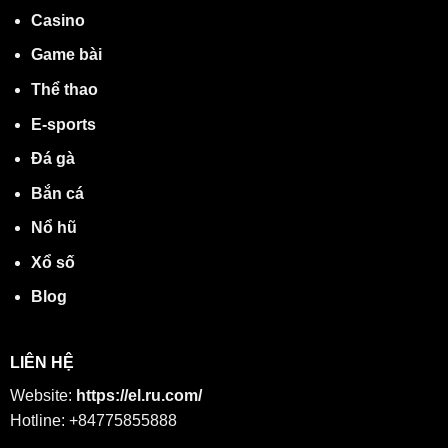
Casino
Game bài
Thể thao
E-sports
Đá gà
Bắn cá
Nổ hũ
Xổ số
Blog
LIÊN HỆ
Website:
https://el.ru.com/
Hotline: +84775855888