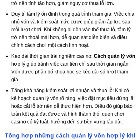
trở nên tỉnh táo hơn, giảm nguy cơ thua lỗ lớn.
Duy trì tâm lý ổn định trong quá trình tham gia: Việc chia
nhỏ vốn và kiểm soát mức cược giúp giảm áp lực sau
mỗi lượt chơi. Khi không bị dồn vào thế thua lỗ, tâm lý
trở nên thoải mái hơn, dễ quan sát diễn biến và điều
chỉnh cách chơi một cách linh hoạt.
Kéo dài thời gian trải nghiệm casino:
Cách quản lý vốn
hợp lý giúp tránh việc cạn tiền chỉ sau thời gian ngắn.
Vốn được phân bổ khoa học sẽ kéo dài số lượt tham
gia.
Tăng khả năng kiểm soát lợi nhuận và thua lỗ: Khi có
kế hoạch quản lý vốn rõ ràng, việc đặt mục tiêu dừng lãi
hoặc cắt lỗ trở nên dễ thực hiện hơn. Điều đó giúp bảo
toàn kết quả đạt được và hình thành thói quen chơi
casino có kỷ luật, hướng đến sự bền vững lâu dài.
Tổng hợp những cách quản lý vốn hợp lý khi