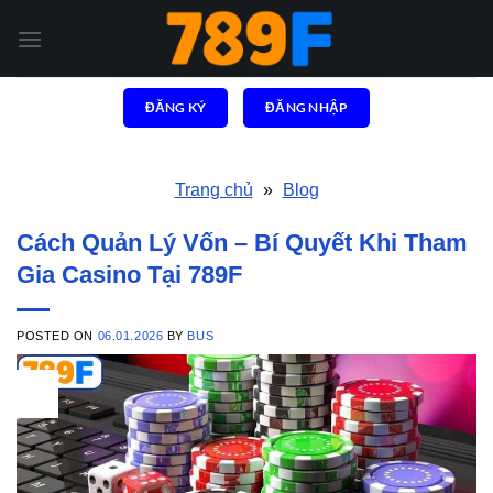
Skip
to
content
ĐĂNG KÝ
ĐĂNG NHẬP
Trang chủ
»
Blog
Cách Quản Lý Vốn – Bí Quyết Khi Tham
Gia Casino Tại 789F
POSTED ON
06.01.2026
BY
BUS
06
Jan