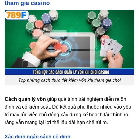
tham gia casino
Top những cách thức tiết kiệm vốn khi tham gia chơi
Cách quản lý vốn
giúp quá trình trải nghiệm diễn ra ổn
định và có kiểm soát. Dù kết quả phụ thuộc nhiều vào yếu
tố may rủi, việc chủ động xây dựng kế hoạch tài chính rõ
ràng vẫn mang lại lợi thế lâu dài hạn chế rủi ro.
Xác định ngân sách cố định