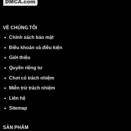
VỀ CHÚNG TÔI
Chính sách bảo mật
Điều khoản và điều kiện
Giới thiệu
Quyền riêng tư
Chơi có trách nhiệm
Miễn trừ trách nhiệm
Liên hệ
Sitemap
SẢN PHẨM