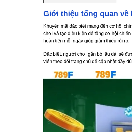
Giới thiệu tổng quan về
Khuyến mãi đặc biệt mang đến cơ hội chinh
chơi và tạo điều kiện để tăng cơ hội chiến
hoàn tiền mỗi ngày giúp giảm thiểu rủi ro.
Đặc biệt, người chơi gắn bó lâu dài sẽ đ
viên theo dõi trang chủ để cập nhật đầy đủ 