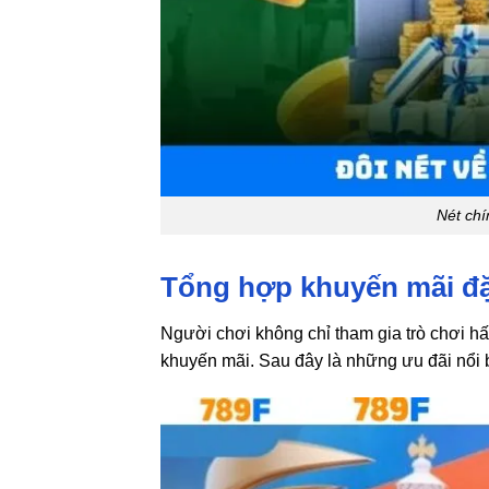
Nét chí
Tổng hợp khuyến mãi đặc
Người chơi không chỉ tham gia trò chơi h
khuyến mãi. Sau đây là những ưu đãi nổi 