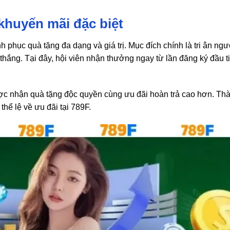
 khuyến mãi đặc biệt
 phục quà tặng đa dạng và giá trị. Mục đích chính là tri ân ngư
 thắng. Tại đây, hội viên nhận thưởng ngay từ lần đăng ký đầu t
ược nhận quà tặng độc quyền cùng ưu đãi hoàn trả cao hơn. Th
thể lệ về ưu đãi tại 789F.