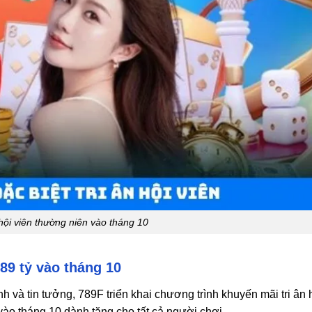
 hội viên thường niên vào tháng 10
789 tỷ vào tháng 10
 và tin tưởng, 789F triển khai chương trình khuyến mãi tri ân 
 vào tháng 10 dành tặng cho tất cả người chơi.