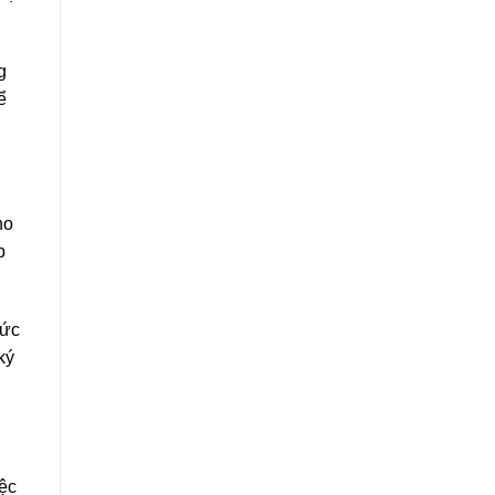
g
ể
ho
p
mức
ký
iệc