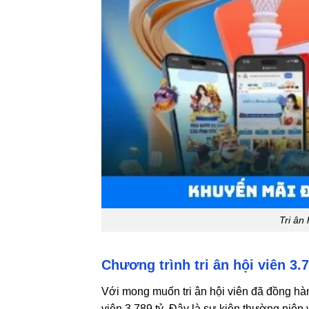
Tri ân
Chương trình tri ân hội viên 3.
Với mong muốn tri ân hội viên đã đồng hành
viên 3.789 tỷ. Đây là sự kiện thường niên