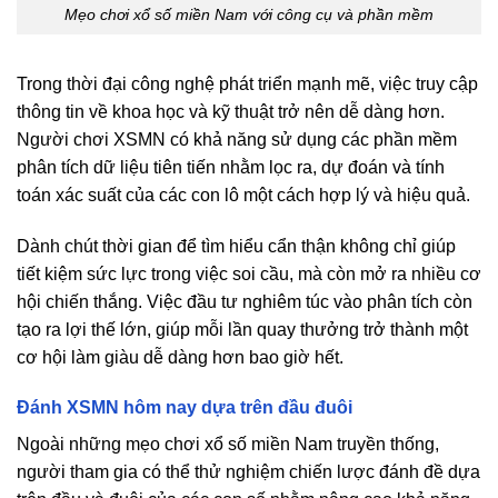
Mẹo chơi xổ số miền Nam với công cụ và phần mềm
Trong thời đại công nghệ phát triển mạnh mẽ, việc truy cập
thông tin về khoa học và kỹ thuật trở nên dễ dàng hơn.
Người chơi XSMN có khả năng sử dụng các phần mềm
phân tích dữ liệu tiên tiến nhằm lọc ra, dự đoán và tính
toán xác suất của các con lô một cách hợp lý và hiệu quả.
Dành chút thời gian để tìm hiểu cẩn thận không chỉ giúp
tiết kiệm sức lực trong việc soi cầu, mà còn mở ra nhiều cơ
hội chiến thắng. Việc đầu tư nghiêm túc vào phân tích còn
tạo ra lợi thế lớn, giúp mỗi lần quay thưởng trở thành một
cơ hội làm giàu dễ dàng hơn bao giờ hết.
Đánh XSMN hôm nay dựa trên đầu đuôi
Ngoài những mẹo chơi xổ số miền Nam truyền thống,
người tham gia có thể thử nghiệm chiến lược đánh đề dựa