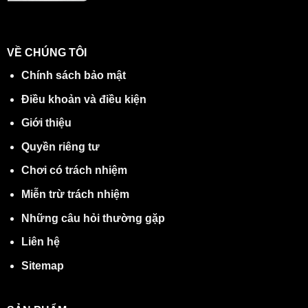
VỀ CHÚNG TÔI
Chính sách bảo mật
Điều khoản và điều kiện
Giới thiệu
Quyền riêng tư
Chơi có trách nhiệm
Miễn trừ trách nhiệm
Những câu hỏi thường gặp
Liên hệ
Sitemap