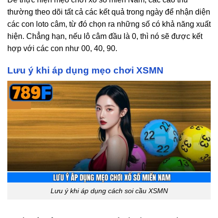
thường theo dõi tất cả các kết quả trong ngày để nhận diện
các con loto câm, từ đó chọn ra những số có khả năng xuất
hiện. Chẳng hạn, nếu lô câm đầu là 0, thì nó sẽ được kết
hợp với các con như 00, 40, 90.
Lưu ý khi áp dụng mẹo chơi XSMN
Lưu ý khi áp dụng cách soi cầu XSMN