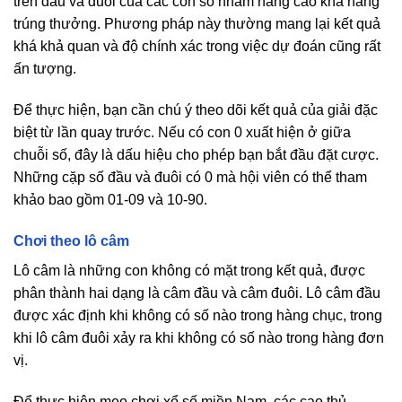
trên đầu và đuôi của các con số nhằm nâng cao khả năng
trúng thưởng. Phương pháp này thường mang lại kết quả
khá khả quan và độ chính xác trong việc dự đoán cũng rất
ấn tượng.
Để thực hiện, bạn cần chú ý theo dõi kết quả của giải đặc
biệt từ lần quay trước. Nếu có con 0 xuất hiện ở giữa
chuỗi số, đây là dấu hiệu cho phép bạn bắt đầu đặt cược.
Những cặp số đầu và đuôi có 0 mà hội viên có thể tham
khảo bao gồm 01-09 và 10-90.
Chơi theo lô câm
Lô câm là những con không có mặt trong kết quả, được
phân thành hai dạng là câm đầu và câm đuôi. Lô câm đầu
được xác định khi không có số nào trong hàng chục, trong
khi lô câm đuôi xảy ra khi không có số nào trong hàng đơn
vị.
Để thực hiện mẹo chơi xổ số miền Nam, các cao thủ